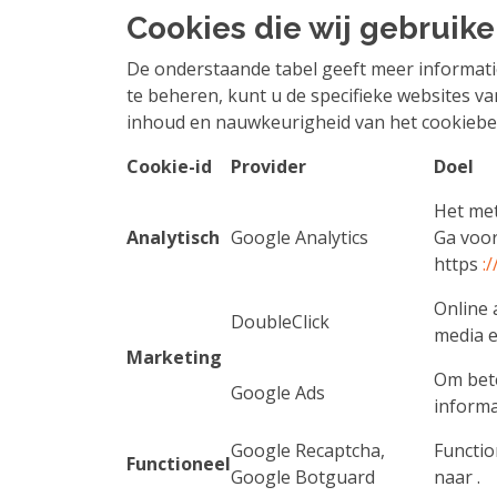
Cookies die wij gebruik
De onderstaande tabel geeft meer informati
te beheren, kunt u de specifieke websites va
inhoud en nauwkeurigheid van het cookiebel
Cookie-id
Provider
Doel
Het met
Analytisch
Google Analytics
Ga voor
https
:
Online 
DoubleClick
media e
Marketing
Om bete
Google Ads
informa
Google Recaptcha,
Functio
Functioneel
Google Botguard
naar
.