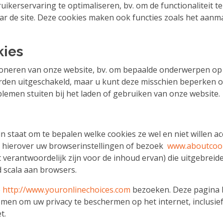
ruikerservaring te optimaliseren, bv. om de functionaliteit
naar de site. Deze cookies maken ook functies zoals het aan
kies
ctioneren van onze website, bv. om bepaalde onderwerpen op 
den uitgeschakeld, maar u kunt deze misschien beperken o
blemen stuiten bij het laden of gebruiken van onze website.
staat om te bepalen welke cookies ze wel en niet willen acc
e hierover uw browserinstellingen of bezoek
www.aboutcook
iet verantwoordelijk zijn voor de inhoud ervan) die uitgebrei
 scala aan browsers.
e
http://www.youronlinechoices.com
bezoeken. Deze pagina b
men om uw privacy te beschermen op het internet, inclusief
t.