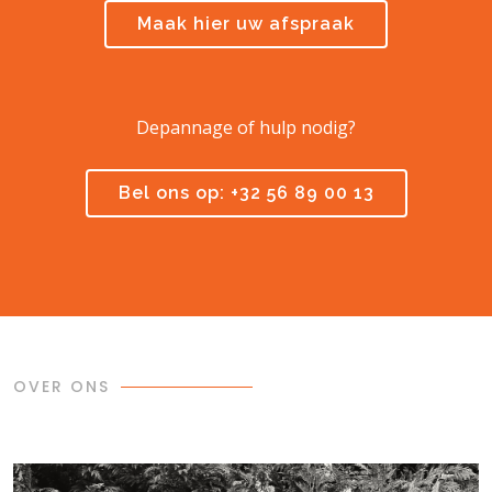
Maak hier uw afspraak
Depannage of hulp nodig?
Bel ons op: +32 56 89 00 13
OVER ONS